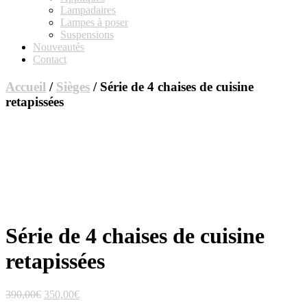
Lampadaires
Lampes à poser
Suspensions
Nouveautés
Contact
Accueil
/
Sièges
/ Série de 4 chaises de cuisine
retapissées
Série de 4 chaises de cuisine
retapissées
Le
Le
390,00
€
350,00
€
prix
prix