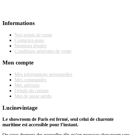
Informations
Nos points de vente
Contactez-nous
Mentions légales
Conditions générales de vente
Mon compte
Mes informations personnelles
Mes commandes
Mes adresses
Détails du compte
Mot de passe perdu
Lucinevintage
Le showroom de Paris est fermé, seul celui de charente
maritime est accessible pour l’instant.
On vous donnera des nouvelles dès qu’un nouveau showroom sera