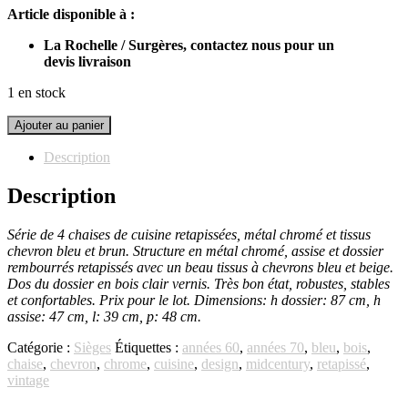
Article disponible à :
initial
actuel
était :
est :
La Rochelle / Surgères, contactez nous pour un
390,00€.
350,00€.
devis livraison
1 en stock
quantité
Ajouter au panier
de
Série
Description
de
4
Description
chaises de
cuisine
Série de 4 chaises de cuisine retapissées, métal chromé et tissus
retapissées
chevron bleu et brun. Structure en métal chromé, assise et dossier
rembourrés retapissés avec un beau tissus à chevrons bleu et beige.
Dos du dossier en bois clair vernis. Très bon état, robustes, stables
et confortables. Prix pour le lot. Dimensions: h dossier: 87 cm, h
assise: 47 cm, l: 39 cm, p: 48 cm.
Catégorie :
Sièges
Étiquettes :
années 60
,
années 70
,
bleu
,
bois
,
chaise
,
chevron
,
chrome
,
cuisine
,
design
,
midcentury
,
retapissé
,
vintage