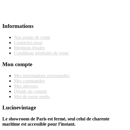
Informations
Nos points de vente
Contactez-nous
Mentions légales
Conditions générales de vente
Mon compte
Mes informations personnelles
Mes commandes
Mes adresses
Détails du compte
Mot de passe perdu
Lucinevintage
Le showroom de Paris est fermé, seul celui de charente
maritime est accessible pour l’instant.