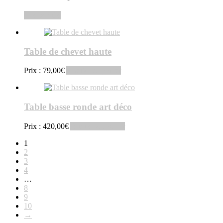
Lire la suite
Table de chevet haute
Prix :
79,00
€
Ajouter au panier
Table basse ronde art déco
Prix :
420,00
€
Ajouter au panier
1
2
3
4
…
8
9
10
→