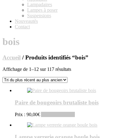
Lampadaires
Lampes à poser
Suspensions
Nouveautés
Contact
bois
Accueil
/ Produits identifiés “bois”
Trié
Affichage de 1–12 sur 117 résultats
du
plus
récent
au
plus
Paire de bougeoirs brutaliste bois
ancien
Prix :
90,00
€
Ajouter au panier
Lampe verrerie orange boule bois