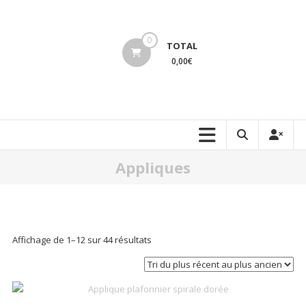
Aller
au
lucinevintage
contenu
0
TOTAL
0,00€
Appliques
Trié
Affichage de 1–12 sur 44 résultats
du
plus
récent
au