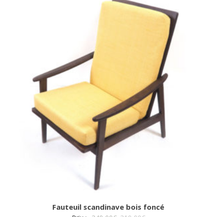
plus
récent
au
plus
ancien
Fauteuil scandinave bois foncé