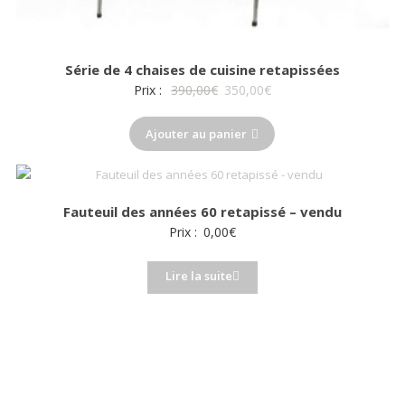
Série de 4 chaises de cuisine retapissées
Le
Le
Prix :
390,00
€
350,00
€
prix
prix
Ajouter au panier
initial
actuel
était :
est :
390,00€.
350,00€.
Fauteuil des années 60 retapissé – vendu
Prix :
0,00
€
Lire la suite