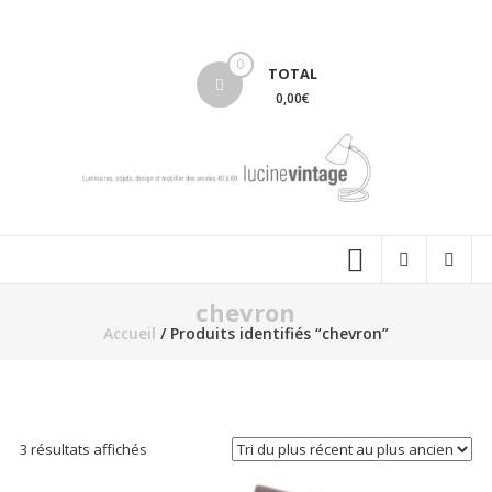
Aller
au
lucinevintage
contenu
0
TOTAL
0,00€
chevron
Accueil
/ Produits identifiés “chevron”
Trié
3 résultats affichés
du