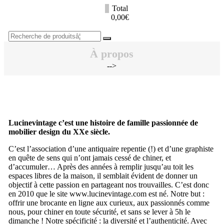
Aller
0
Total
au
lucinevintage
0,00€
contenu
Recherche
pourÂ :
À propos
-->
Lucinevintage c’est une histoire de famille passionnée de
mobilier design du XXe siècle.
C’est l’association d’une antiquaire repentie (!) et d’une graphiste
en quête de sens qui n’ont jamais cessé de chiner, et
d’accumuler… Après des années à remplir jusqu’au toit les
espaces libres de la maison, il semblait évident de donner un
objectif à cette passion en partageant nos trouvailles. C’est donc
en 2010 que le site www.lucinevintage.com est né. Notre but :
offrir une brocante en ligne aux curieux, aux passionnés comme
nous, pour chiner en toute sécurité, et sans se lever à 5h le
dimanche ! Notre spécificité : la diversité et l’authenticité. Avec