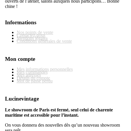
ouverts de l’atelier, salons auxquels nous participons… Bonne
chine !
Informations
Nos points de vente
Contactez-nous
Mentions légales
Conditions générales de vente
Mon compte
Mes informations personnelles
Mes commandes
Mes adresses
Détails du compte
Mot de passe perdu
Lucinevintage
Le showroom de Paris est fermé, seul celui de charente
maritime est accessible pour l’instant.
On vous donnera des nouvelles dès qu’un nouveau showroom
sera prêt.