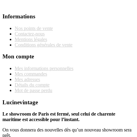
Informations
Nos points de vente
Contactez-nous
Mentions légales
Conditions générales de vente
Mon compte
Mes informations personnelles
Mes commandes
Mes adresses
Détails du compte
Mot de passe perdu
Lucinevintage
Le showroom de Paris est fermé, seul celui de charente
maritime est accessible pour l’instant.
On vous donnera des nouvelles dès qu’un nouveau showroom sera
prêt.