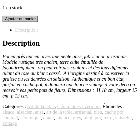
1 en stock
quantité
Ajouter au panier
de
Pot
Description
en
grès
Description
ancien
Pot en grès ancien, avec une petite anse, fabrication artisanale.
Modèle rustique très ancien, terre cuite émaillée de
façon irrégulière, on peut voir des coulures et des tons différents
allant du rose au blanc cassé. A l’origine destiné à conserver la
graisse ou les denrées en salaison. Authentique et en bon état,
parfait en cache-pot, il donnera une touche vintage à votre déco ou
recevoir vos petits pots de fleurs. Dimensions : H 18 cm, largeur 15
cm, p 13 cm.
Catégories :
Art de la table
,
Céramiques / verreries
Étiquettes :
alsace
,
alsacien
,
anse
,
art de la table
,
artisanal
,
bleu
,
cache pot
,
caramel
,
céramique
,
email
,
faïence
,
gres
,
mini
,
pot
,
rétro
,
vaisselle
,
vintage