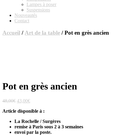
Lampes à poser
Suspensions
Nouveautés
Contact
Accueil
/
Art de la table
/ Pot en grès ancien
Pot en grès ancien
Le
Le
48,00
€
43,00
€
prix
prix
Article disponible à :
initial
actuel
était :
est :
La Rochelle / Surgères
48,00€.
43,00€.
remise à Paris sous 2 à 3 semaines
envoi par la poste.