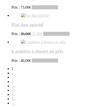
Prix :
75,00
€
Ajouter au panier
Plat duo apéritif
Le
Le
Prix :
30,00
€
25,00
€
Ajouter au panier
prix
prix
initial
actuel
était :
est :
6 assiettes à dessert en grès
30,00€.
25,00€.
Prix :
40,00
€
Ajouter au panier
1
2
3
4
…
10
11
12
→