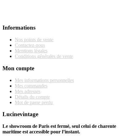
Informations
Nos points de vente
Contactez-nous
Mentions légales
Conditions générales de vente
Mon compte
Mes informations personnelles
Mes commandes
Mes adresses
Détails du compte
Mot de passe perdu
Lucinevintage
Le showroom de Paris est fermé, seul celui de charente
maritime est accessible pour l’instant.