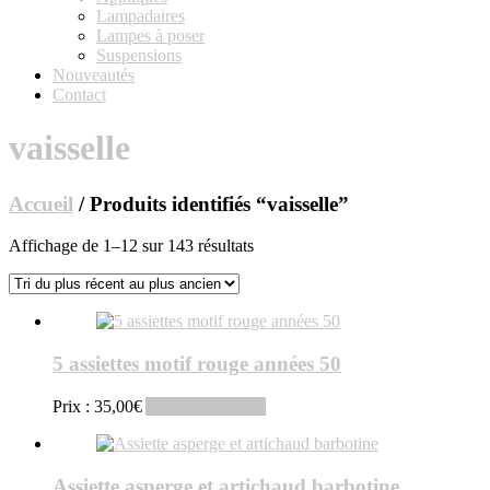
Lampadaires
Lampes à poser
Suspensions
Nouveautés
Contact
vaisselle
Accueil
/ Produits identifiés “vaisselle”
Trié
Affichage de 1–12 sur 143 résultats
du
plus
récent
au
plus
5 assiettes motif rouge années 50
ancien
Prix :
35,00
€
Ajouter au panier
Assiette asperge et artichaud barbotine