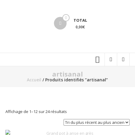
Aller
au
lucinevintage
contenu
0
TOTAL
0,00€
artisanal
Accueil
/ Produits identifiés “artisanal”
Trié
Affichage de 1–12 sur 24 résultats
du
plus
récent