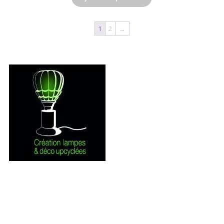
1
2
→