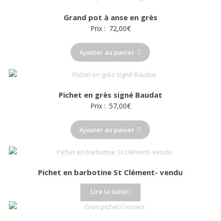
au
Grand pot à anse en grès
plus
Prix :
72,00
€
ancien
Ajouter au panier
Pichet en grès signé Baudat
Prix :
57,00
€
Ajouter au panier
Pichet en barbotine St Clément- vendu
Lire la suite