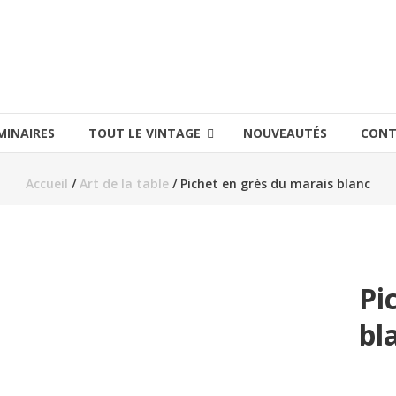
MINAIRES
TOUT LE VINTAGE
NOUVEAUTÉS
CONT
Accueil
/
Art de la table
/ Pichet en grès du marais blanc
Pi
bl