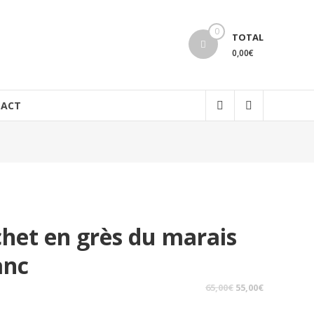
0
TOTAL
0,00€
ACT
chet en grès du marais
anc
Le
Le
65,00
€
55,00
€
prix
prix