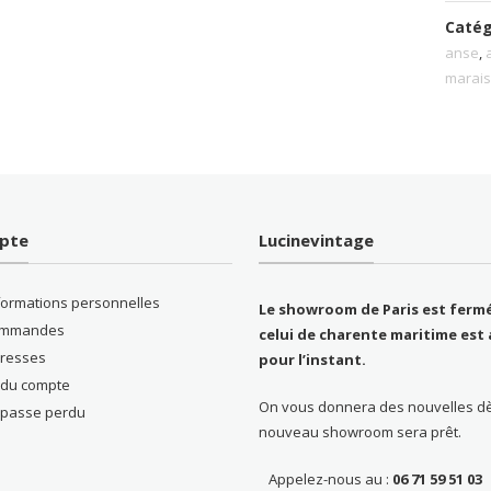
Catég
anse
,
marai
pte
Lucinevintage
formations personnelles
Le showroom de Paris est fermé
ommandes
celui de charente maritime est 
resses
pour l’instant.
s du compte
On vous donnera des nouvelles d
 passe perdu
nouveau showroom sera prêt.
Appelez-nous au :
06 71 59 51 03