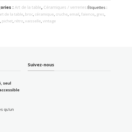
ories :
Art de la table
,
Céramiques / verreries
Étiquettes :
art de la table
,
broc
,
céramique
,
cruche
,
email
,
faïence
,
gres
,
s
,
pichet
,
rétro
,
vaisselle
,
vintage
Suivez-nous
, seul
accessible
ès qu’un