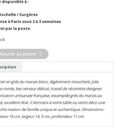
e disponible à :
initial
actuel
était :
est :
Rochelle / Surgères
65,00€.
55,00€.
ise à Paris sous 2 à 3 semaines
oi par la poste.
ock
té
Ajouter au panier
cription
het en grès du marais blanc, légèrement moucheté, jolie
e ronde, bec verseur délicat, travail de céramiste designer.
rication artisanale française, estampillé grès du marais au
d, excellent état. Il donnera à votre table ou votre déco une
che maison de famille unique et authentique. Dimensions:
teur 16 cm, largeur 14, 5 cm, profondeur 11 cm.