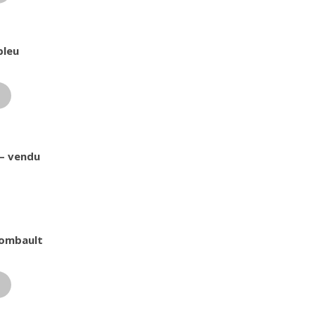
bleu
 – vendu
gombault