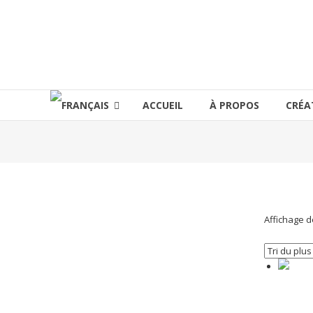
Aller
au
lucinevintage
contenu
ACCUEIL
À PROPOS
CRÉA
Affichage d