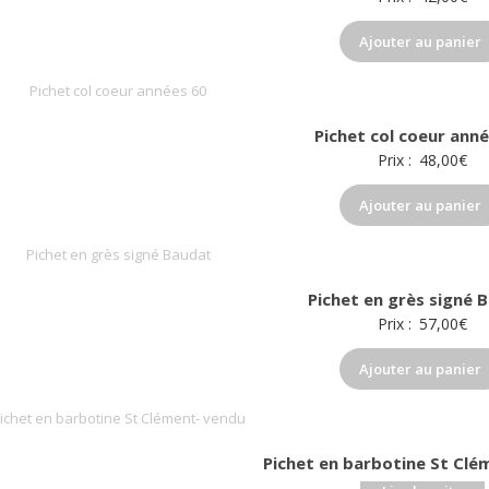
ancien
Ajouter au panier
Pichet col coeur ann
Prix :
48,00
€
Ajouter au panier
Pichet en grès signé 
Prix :
57,00
€
Ajouter au panier
Pichet en barbotine St Clé