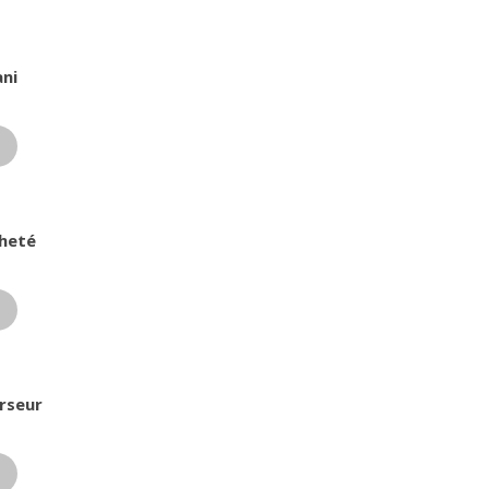
ani
heté
erseur