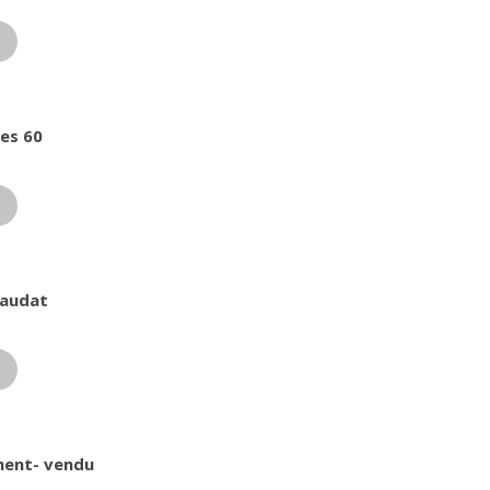
ées 60
Baudat
ment- vendu