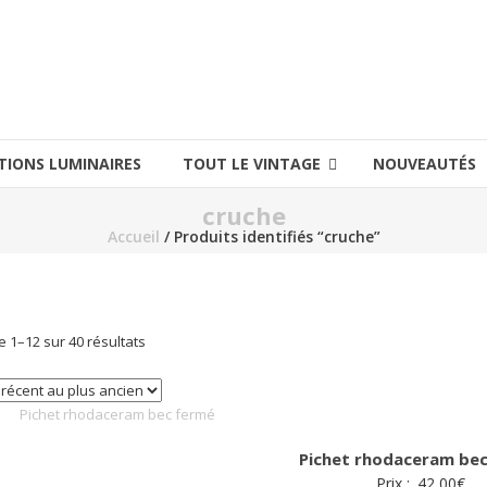
TIONS LUMINAIRES
TOUT LE VINTAGE
NOUVEAUTÉS
cruche
Accueil
/ Produits identifiés “cruche”
Trié
e 1–12 sur 40 résultats
du
plus
récent
au
Pichet rhodaceram be
plus
Prix :
42,00
€