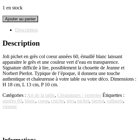
1 en stock
quantité
Ajouter au panier
de
Pichet
Description
col
coeur
Description
années
60
Joli pichet en grès col coeur années 60, émaillé blanc laissant
apparaitre le grès et une couleur vert d’eau en transparence.
Signature difficile à lire, possiblement la chouette de Jeanne et
Norbert Pierlot. Typique de l’époque, il donnera une touche
authentique et chaleureuse à votre table ou votre déco. Dimensions :
H 18 cm, L 13 cm, P 10 cm.
Catégories :
Art de la table
,
Céramiques / verreries
Étiquettes :
années 60
,
blanc
,
coeur
,
cruche
,
gres
,
pichet
,
pierlot
,
vallauris
,
vintage
Informations