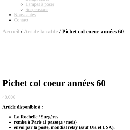
Lampes à poser
Suspensions
Nouveautés
Contact
Accueil
/
Art de la table
/ Pichet col coeur années 60
Pichet col coeur années 60
48,00
€
Article disponible à :
La Rochelle / Surgères
remise à Paris (1 passage / mois)
envoi par la poste, mondial relay (sauf UK et USA).