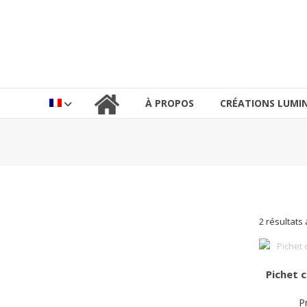
Aller
au
lucinevintage
contenu
À PROPOS
CRÉATIONS LUMIN
2 résultats 
Pichet 
Pr