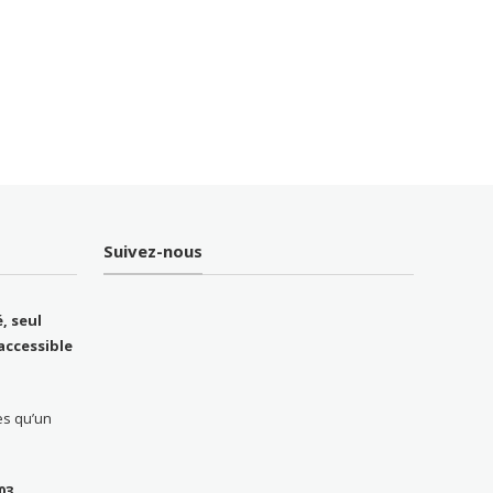
Suivez-nous
, seul
accessible
ès qu’un
 03