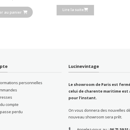
ancien
Lire la suite
er au panier
pte
Lucinevintage
formations personnelles
Le showroom de Paris est fermé
ommandes
celui de charente maritime est 
resses
pour l’instant.
s du compte
On vous donnera des nouvelles d
 passe perdu
nouveau showroom sera prêt.
Appelez-nous au :
06 71 59 51