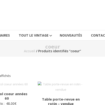
AIRES
TOUT LE VINTAGE
NOUVEAUTÉS
CONTAC
coeur
Accueil
/ Produits identifiés “coeur”
Trié
affichés
du
plus
récent
col coeur années
au
60
Table porte-revue en
plus
ix :
48,00
€
rotin – vendue