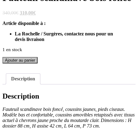
Le
Le
340,00
€
310,00
€
prix
prix
Article disponible à :
initial
actuel
était :
est :
La Rochelle / Surgères, contactez nous pour un
340,00€.
310,00€.
devis livraison
1 en stock
quantité
Ajouter au panier
de
Fauteuil
scandinave
Description
bois
foncé
Description
Fauteuil scandinave bois foncé, coussins jaunes, pieds ciseaux.
Modèle bas et confortable, coussins amovibles retapissés avec tissus
actuel à chevrons jaune proche du moutarde clair. Dimensions : H
dossier 88 cm, H assise 42 cm, L 64 cm, P 73 cm.