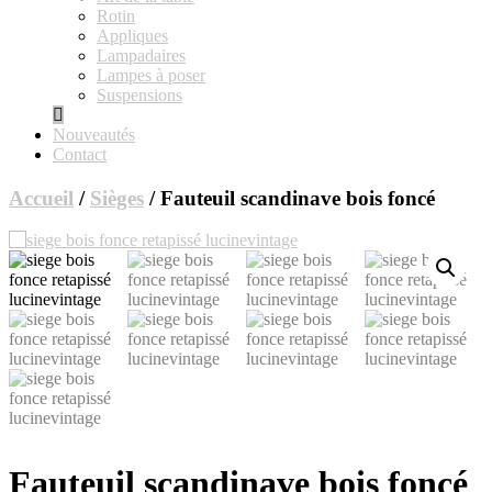
Rotin
Appliques
Lampadaires
Lampes à poser
Suspensions
Nouveautés
Contact
Accueil
/
Sièges
/ Fauteuil scandinave bois foncé
Fauteuil scandinave bois foncé