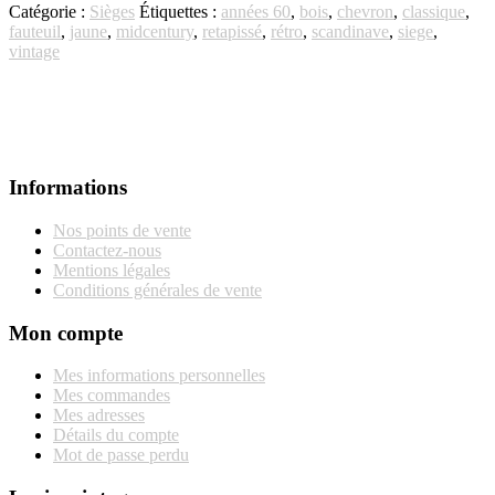
Catégorie :
Sièges
Étiquettes :
années 60
,
bois
,
chevron
,
classique
,
fauteuil
,
jaune
,
midcentury
,
retapissé
,
rétro
,
scandinave
,
siege
,
vintage
Informations
Nos points de vente
Contactez-nous
Mentions légales
Conditions générales de vente
Mon compte
Mes informations personnelles
Mes commandes
Mes adresses
Détails du compte
Mot de passe perdu