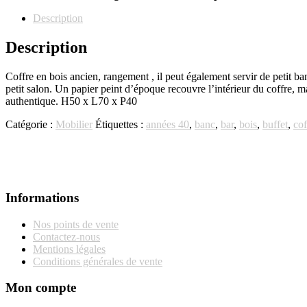
Description
Description
Coffre en bois ancien, rangement , il peut également servir de petit ba
petit salon. Un papier peint d’époque recouvre l’intérieur du coffre, m
authentique. H50 x L70 x P40
Catégorie :
Mobilier
Étiquettes :
années 40
,
banc
,
bar
,
bois
,
buffet
,
cof
Informations
Nos points de vente
Contactez-nous
Mentions légales
Conditions générales de vente
Mon compte