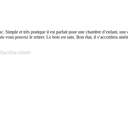
nc. Simple et très pratique il est parfait pour une chambre d’enfant, un
ais vous pouvez le retirer. Le bois est sain. Bon état, il s’accordera ai
fre
,
rétro
,
vintage