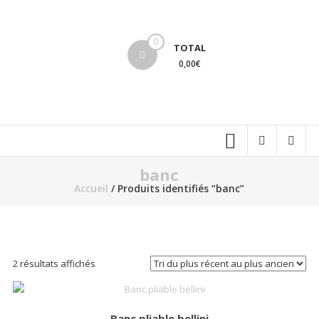
Aller
au
lucinevintage
contenu
0
TOTAL
0,00€
banc
Accueil
/ Produits identifiés “banc”
Trié
2 résultats affichés
du
plus
récent
Banc pliable bellini