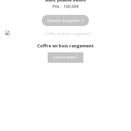
au
Prix :
100,00
€
plus
ancien
Ajouter au panier
Coffre en bois rangement
Lire la suite