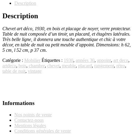
Description
Description
Chevet art déco, 1930, en bois et placage de noyer, verre protecteur.
Table de nuit composée d’un tiroir, un placard, et étagères latérales.
Très belle ligne, il donnera une touche authentique et chic à votre
décor, en table de nuit ou petit meuble d’appoint. Dimensions: h 62,
5 cm, l 52 cm, p 37 cm.
Catégorie :
Mobilier
Étiquettes :
1930
,
années 30
,
appoint
,
art deco
,
artdeco
,
bois
,
chambre
,
chevet
,
meuble
,
placard
,
rangement
,
rétro
,
table de nuit
,
vintage
Informations
Nos points de vente
Contactez-nous
Mentions légales
Conditions générales de vente