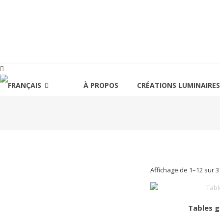
Aller
au
lucinevintage
contenu
À PROPOS
CRÉATIONS LUMINAIRES
Affichage de 1–12 sur 3
Tables g