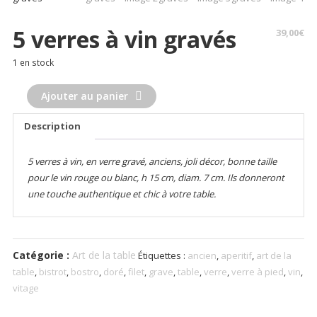
5 verres à vin gravés
39,00
€
1 en stock
quantité
Ajouter au panier
de
5
Description
verres
à
5 verres à vin, en verre gravé, anciens, joli décor, bonne taille
vin
pour le vin rouge ou blanc, h 15 cm, diam. 7 cm. Ils donneront
gravés
une touche authentique et chic à votre table.
Catégorie :
Art de la table
Étiquettes :
ancien
,
aperitif
,
art de la
table
,
bistrot
,
bostro
,
doré
,
filet
,
grave
,
table
,
verre
,
verre à pied
,
vin
,
vitage