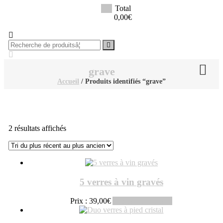
Aller
0
Total
au
lucinevintage
0,00€
contenu
Recherche
pourÂ :
grave
Accueil
/ Produits identifiés “grave”
Trié
2 résultats affichés
du
plus
récent
au
plus
5 verres à vin gravés
ancien
Prix :
39,00
€
Ajouter au panier