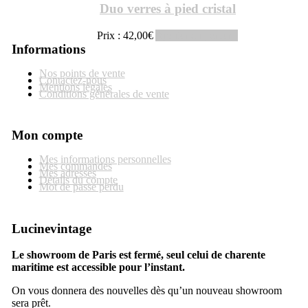
Duo verres à pied cristal
Prix :
42,00
€
Ajouter au panier
Informations
Nos points de vente
Contactez-nous
Mentions légales
Conditions générales de vente
Mon compte
Mes informations personnelles
Mes commandes
Mes adresses
Détails du compte
Mot de passe perdu
Lucinevintage
Le showroom de Paris est fermé, seul celui de charente
maritime est accessible pour l’instant.
On vous donnera des nouvelles dès qu’un nouveau showroom
sera prêt.