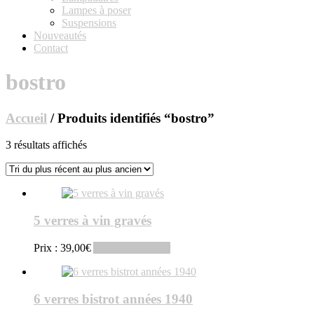
Lampes à poser
Suspensions
Nouveautés
Contact
bostro
Accueil
/ Produits identifiés “bostro”
Trié
3 résultats affichés
du
plus
récent
au
plus
5 verres à vin gravés
ancien
Prix :
39,00
€
Ajouter au panier
6 verres bistrot années 1940