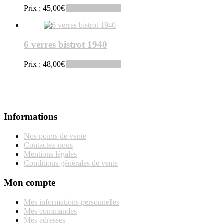
Prix :
45,00
€
Ajouter au panier
6 verres bistrot 1940
Prix :
48,00
€
Ajouter au panier
Informations
Nos points de vente
Contactez-nous
Mentions légales
Conditions générales de vente
Mon compte
Mes informations personnelles
Mes commandes
Mes adresses