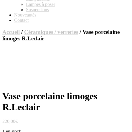
Lampes à poser
Suspensions
Nouveautés
Contact
Accueil
/
Céramiques / verreries
/ Vase porcelaine
limoges R.Leclair
Vase porcelaine limoges
R.Leclair
220,00
€
1 en stock