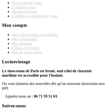
Nos points de vente
Contactez-nous
Mentions légales
Conditions générales de vente
Mon compte
Mes informations personnelles
Mes commandes
Mes adresses
Détails du compte
Mot de passe perdu
Lucinevintage
Le showroom de Paris est fermé, seul celui de charente
maritime est accessible pour l’instant.
On vous donnera des nouvelles dès qu’un nouveau showroom sera
prêt.
Appelez-nous au :
06 71 59 51 03
Suivez-nous