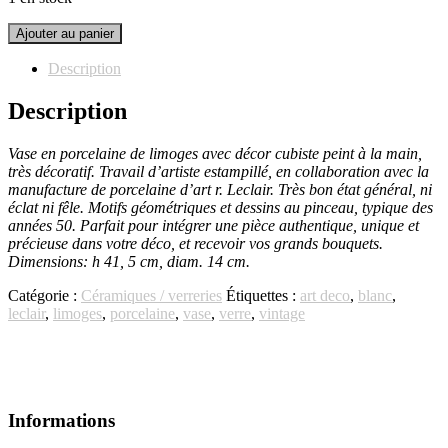
quantité
Ajouter au panier
de
Vase
Description
porcelaine
limoges
Description
R.Leclair
Vase en porcelaine de limoges avec décor cubiste peint à la main,
très décoratif. Travail d’artiste estampillé, en collaboration avec la
manufacture de porcelaine d’art r. Leclair. Très bon état général, ni
éclat ni fêle. Motifs géométriques et dessins au pinceau, typique des
années 50. Parfait pour intégrer une pièce authentique, unique et
précieuse dans votre déco, et recevoir vos grands bouquets.
Dimensions: h 41, 5 cm, diam. 14 cm.
Catégorie :
Céramiques / verreries
Étiquettes :
art deco
,
blanc
,
leclair
,
limoges
,
porcelaine
,
vase
,
verre
,
vintage
Informations