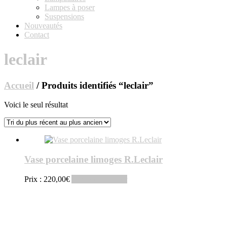
Lampes à poser
Suspensions
Nouveautés
Contact
leclair
Accueil
/ Produits identifiés “leclair”
Voici le seul résultat
Vase porcelaine limoges R.Leclair
Prix :
220,00
€
Ajouter au panier