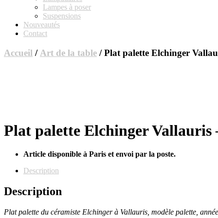
Lampes à poser
Suspensions
Nouveautés
Contact
Accueil
/
Art de la table
/ Plat palette Elchinger Valla
Plat palette Elchinger Vallauris
Article disponible à Paris et envoi par la poste.
Description
Description
Plat palette du céramiste Elchinger à Vallauris, modèle palette, anné