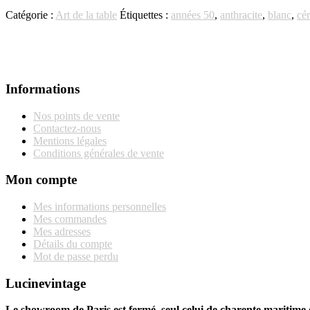
Catégorie :
Art de la table
Étiquettes :
années 50
,
anthracite
,
blanc
,
cé
Informations
Nos points de vente
Contactez-nous
Mentions légales
Conditions générales de vente
Mon compte
Mes informations personnelles
Mes commandes
Mes adresses
Détails du compte
Mot de passe perdu
Lucinevintage
Le showroom de Paris est fermé, seul celui de charente maritime e