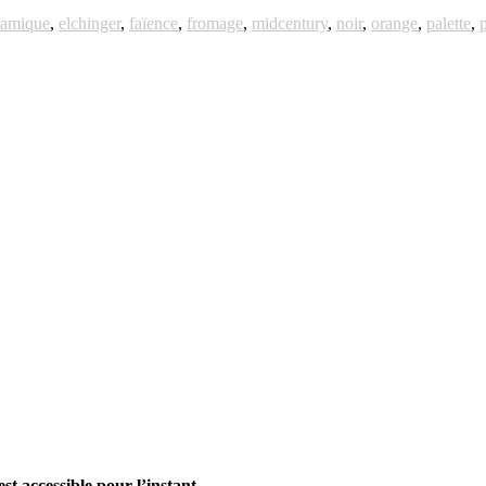
ramique
,
elchinger
,
faïence
,
fromage
,
midcentury
,
noir
,
orange
,
palette
,
p
st accessible pour l’instant.