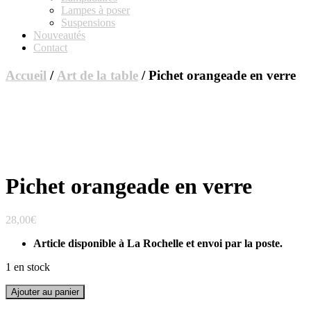
Lampes à poser
Suspensions
Nouveautés
Contact
Accueil
/
Art de la table
/ Pichet orangeade en verre
Pichet orangeade en verre
28,00
€
Article disponible à La Rochelle et envoi par la poste.
1 en stock
quantité
Ajouter au panier
de