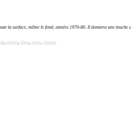
ute la surface, même le fond, années 1970-80. Il donnera une touche au
ade
,
pichet
,
rétro
,
verre
,
vintage