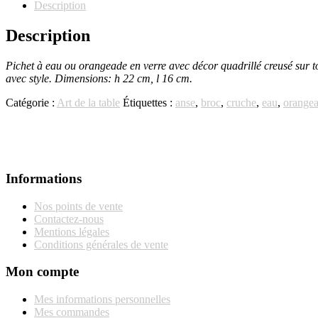
Pichet
Description
orangeade
en
Description
verre
Pichet à eau ou orangeade en verre avec décor quadrillé creusé sur to
avec style. Dimensions: h 22 cm, l 16 cm.
Catégorie :
Art de la table
Étiquettes :
anse
,
broc
,
cruche
,
eau
,
orange
Informations
Nos points de vente
Contactez-nous
Mentions légales
Conditions générales de vente
Mon compte
Mes informations personnelles
Mes commandes