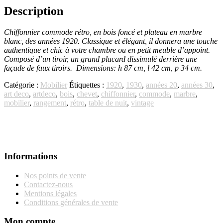
Description
Chiffonnier commode rétro, en bois foncé et plateau en marbre
blanc, des années 1920. Classique et élégant, il donnera une touche
authentique et chic à votre chambre ou en petit meuble d’appoint.
Composé d’un tiroir, un grand placard dissimulé derrière une
façade de faux tiroirs. Dimensions: h 87 cm, l 42 cm, p 34 cm.
Catégorie :
Mobilier
Étiquettes :
1920
,
1930
,
années 20
,
années 30
,
art deco
,
artdeco
,
bois
,
chevet
,
chiffonnier
,
commode
,
marbre
,
mobilier
,
rangement
,
rétro
,
table de nuit
,
vintage
Informations
Nos points de vente
Contactez-nous
Mentions légales
Conditions générales de vente
Mon compte