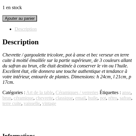
1 en stock
quantité
Ajouter au panier
de
Gargoulette
Description
tricolore
Description
Chevrette / gargoulette tricolore, pot à anse et bec verseur en terre
cuite à moitié émaillée sur la partie supérieure, de 3 couleurs allant
du safran au brun, elle était destinée à conserver le vin ou l’huile.
Excellent état, elle donnera une touche authentique et tendance à
votre intérieur, entourée de plantes. Dimensions: h 24cm, l 21cm, p
17cm.
Catégories :
Art de la table
,
Céramiques / verreries
Étiquettes :
anse
,
brun
,
céramique
,
chevrette
,
classique
,
email
,
huile
,
pot
,
rétro
,
safran
,
terre cuite
,
vaisselle
,
vintage
Informations