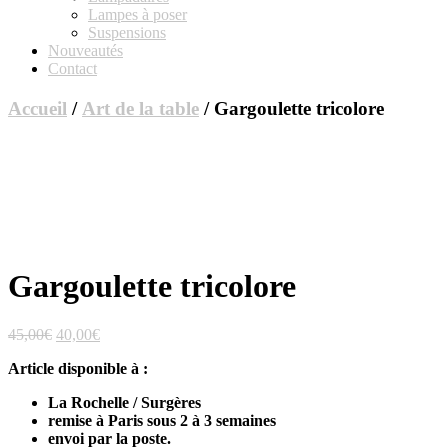
Lampes à poser
Suspensions
Nouveautés
Contact
Accueil
/
Art de la table
/ Gargoulette tricolore
Gargoulette tricolore
Le
Le
45,00
€
40,00
€
prix
prix
Article disponible à :
initial
actuel
était :
est :
La Rochelle / Surgères
45,00€.
40,00€.
remise à Paris sous 2 à 3 semaines
envoi par la poste.