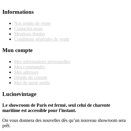
Informations
Nos points de vente
Contactez-nous
Mentions légales
Conditions générales de vente
Mon compte
Mes informations personnelles
Mes commandes
Mes adresses
Détails du compte
Mot de passe perdu
Lucinevintage
Le showroom de Paris est fermé, seul celui de charente
maritime est accessible pour l’instant.
On vous donnera des nouvelles dès qu’un nouveau showroom sera
prêt.