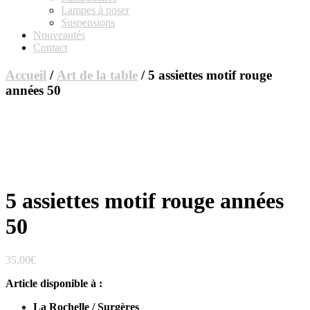
Lampes à poser
Suspensions
Nouveautés
Contact
Accueil
/
Art de la table
/ 5 assiettes motif rouge
années 50
5 assiettes motif rouge années
50
35,00
€
Article disponible à :
La Rochelle / Surgères