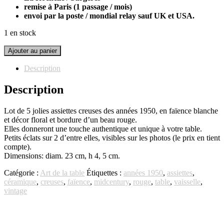
remise à Paris (1 passage / mois)
envoi par la poste / mondial relay sauf UK et USA.
1 en stock
quantité
Ajouter au panier
de
5
Description
assiettes
motif
Description
rouge
années
Lot de 5 jolies assiettes creuses des années 1950, en faïence blanche
50
et décor floral et bordure d’un beau rouge.
Elles donneront une touche authentique et unique à votre table.
Petits éclats sur 2 d’entre elles, visibles sur les photos (le prix en tient
compte).
Dimensions: diam. 23 cm, h 4, 5 cm.
Catégorie :
Art de la table
Étiquettes :
années 1950
,
assiettes
,
céramique
,
creuses
,
faïence
,
midcentury
,
rouge
,
table
,
vaisselle
,
vintage