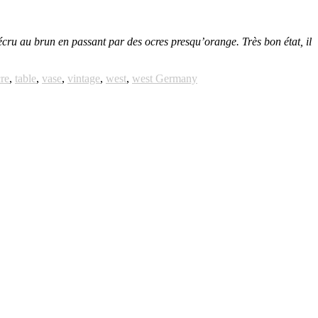
écru au brun en passant par des ocres presqu’orange. Très bon état, il
re
,
table
,
vase
,
vintage
,
west
,
west Germany