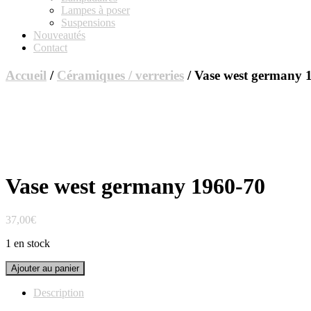
Lampes à poser
Suspensions
Nouveautés
Contact
Accueil
/
Céramiques / verreries
/ Vase west germany 
Vase west germany 1960-70
37,00
€
1 en stock
quantité
Ajouter au panier
de
Vase
Description
west