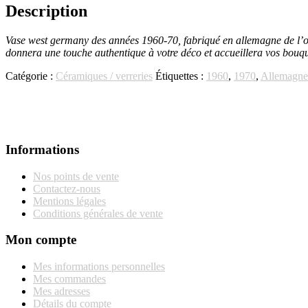
germany
Description
1960-
70
Vase west germany des années 1960-70, fabriqué en allemagne de l’oues
donnera une touche authentique à votre déco et accueillera vos bouque
Catégorie :
Céramiques / verreries
Étiquettes :
1960
,
1970
,
Allemagne
Informations
Nos points de vente
Contactez-nous
Mentions légales
Conditions générales de vente
Mon compte
Mes informations personnelles
Mes commandes
Mes adresses
Détails du compte