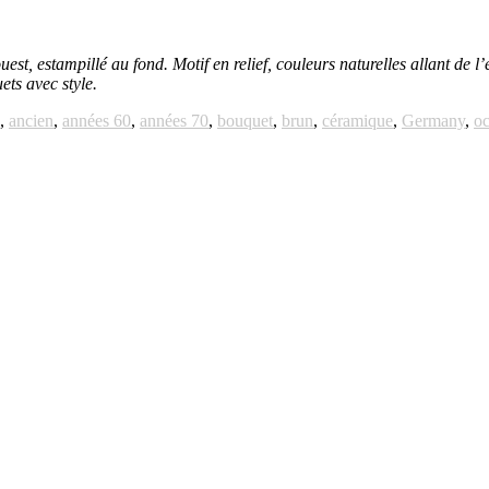
t, estampillé au fond. Motif en relief, couleurs naturelles allant de l’
ts avec style.
,
ancien
,
années 60
,
années 70
,
bouquet
,
brun
,
céramique
,
Germany
,
oc