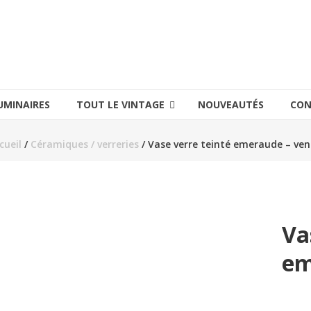
UMINAIRES
TOUT LE VINTAGE
NOUVEAUTÉS
CON
cueil
/
Céramiques / verreries
/ Vase verre teinté emeraude – ve
Va
em