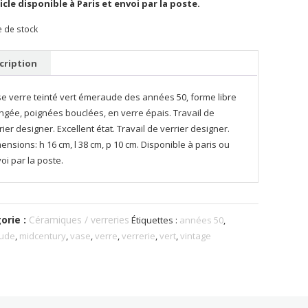
icle disponible à Paris et envoi par la poste.
e de stock
cription
e verre teinté vert émeraude des années 50, forme libre
ngée, poignées bouclées, en verre épais. Travail de
rier designer. Excellent état. Travail de verrier designer.
ensions: h 16 cm, l 38 cm, p 10 cm. Disponible à paris ou
oi par la poste.
orie :
Céramiques / verreries
Étiquettes :
années 50
,
ude
,
midcentury
,
vase
,
verre
,
verrerie
,
vert
,
vintage