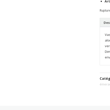
Art
Ruptur
Des
Vas
alo
ver
Dim
env
Catég
émera