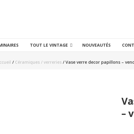
MINAIRES
TOUT LE VINTAGE
NOUVEAUTÉS
CONT
ccueil
/
Céramiques / verreries
/ Vase verre decor papillons – ven
Va
– 