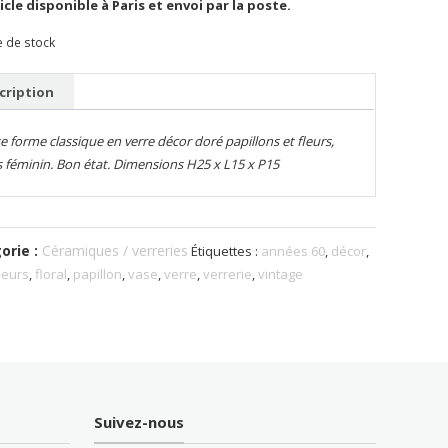
icle disponible à Paris et envoi par la poste.
e de stock
cription
e forme classique en verre décor doré papillons et fleurs,
s féminin. Bon état. Dimensions H25 x L15 x P15
orie :
Céramiques / verreries
Étiquettes :
années 60
,
décor
,
leurs
,
floral
,
papillon
,
vase
,
verre
,
verrerie
,
vintage
Suivez-nous