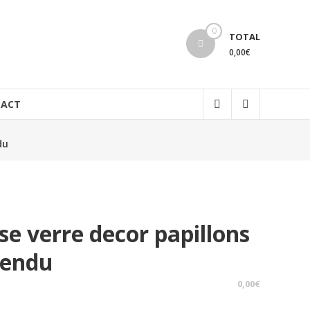
0
TOTAL
0,00€
ACT
du
se verre decor papillons
vendu
0,00
€