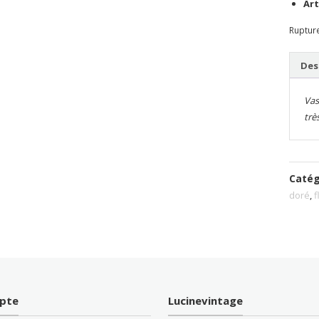
Art
Ruptur
Des
Vas
trè
Catég
doré
,
f
pte
Lucinevintage