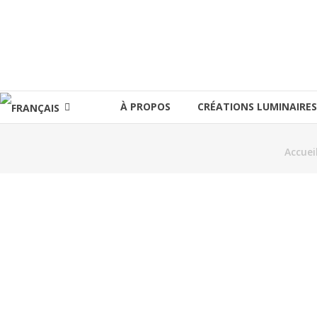
Aller
au
lucinevintage
contenu
À PROPOS
CRÉATIONS LUMINAIRES
Accuei