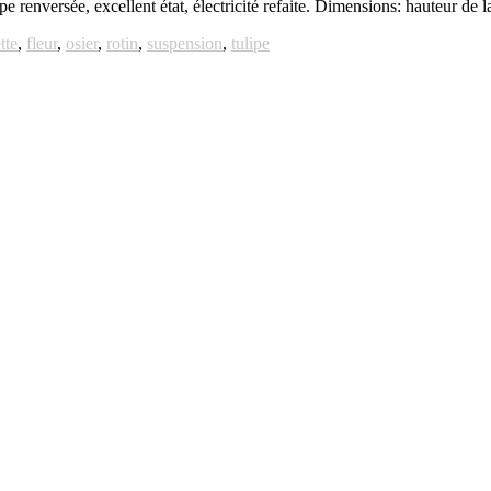
e renversée, excellent état, électricité refaite. Dimensions: hauteur de
tte
,
fleur
,
osier
,
rotin
,
suspension
,
tulipe