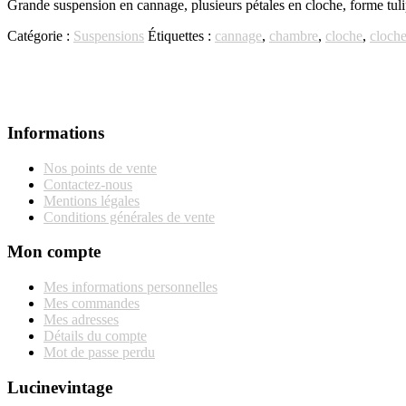
Grande suspension en cannage, plusieurs pétales en cloche, forme tulip
Catégorie :
Suspensions
Étiquettes :
cannage
,
chambre
,
cloche
,
cloche
Informations
Nos points de vente
Contactez-nous
Mentions légales
Conditions générales de vente
Mon compte
Mes informations personnelles
Mes commandes
Mes adresses
Détails du compte
Mot de passe perdu
Lucinevintage