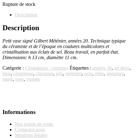
Rupture de stock
Description
Description
Petit vase signé Gilbert Méténier, années 20. Technique typique
du céramiste et de l’époque en coulures multicolores et
cristallisation aux éclats de sel. Beau travail, en parfait état.
Dimensions: h 13 cm, diamètre 11 cm.
Catégorie :
Céramiques / verreries
Étiquettes :
années 30
,
art deco
,
bleu
,
céramique
,
classique
,
gris
,
metenier
,
ocre
,
rétro
,
signature
,
signé
,
vase
,
vintage
Informations
Nos points de vente
Contactez-nous
Mentions légales