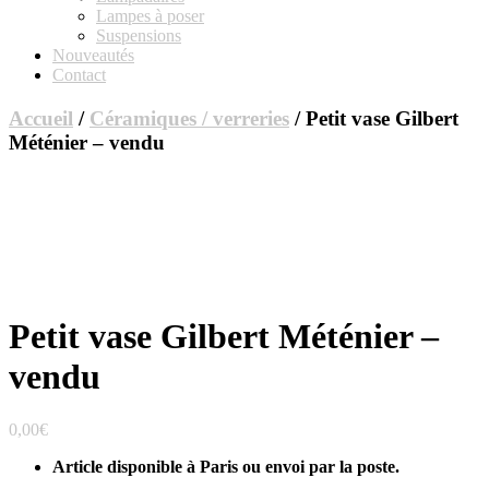
Lampes à poser
Suspensions
Nouveautés
Contact
Accueil
/
Céramiques / verreries
/ Petit vase Gilbert
Méténier – vendu
Petit vase Gilbert Méténier –
vendu
0,00
€
Article disponible à Paris ou envoi par la poste.