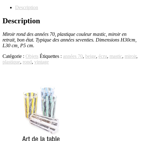
de
Miroir
Description
rond
70
Description
Miroir rond des années 70, plastique couleur mastic, miroir en
retrait, bon état. Typique des années seventies. Dimensions H30cm,
L30 cm, P5 cm.
Catégorie :
Objets
Étiquettes :
années 70
,
beige
,
écru
,
mastic
,
miroir
,
plastique
,
rond
,
vintage