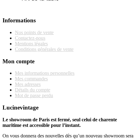
Informations
Nos points de vente
Contactez-nous
Mentions légales
Conditions générales de vente
Mon compte
Mes informations personnelles
Mes commandes
Mes adresses
Détails du compte
Mot de passe perdu
Lucinevintage
Le showroom de Paris est fermé, seul celui de charente
maritime est accessible pour l’instant.
On vous donnera des nouvelles dès qu’un nouveau showroom sera