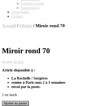
Lampes à poser
Suspensions
Nouveautés
Contact
Accueil
/
Objets
/ Miroir rond 70
Miroir rond 70
Le
Le
45,00
€
40,00
€
prix
prix
Article disponible à :
initial
actuel
était :
est :
La Rochelle / Surgères
45,00€.
40,00€.
remise à Paris sous 2 à 3 semaines
envoi par la poste.
1 en stock
quantité
Ajouter au panier