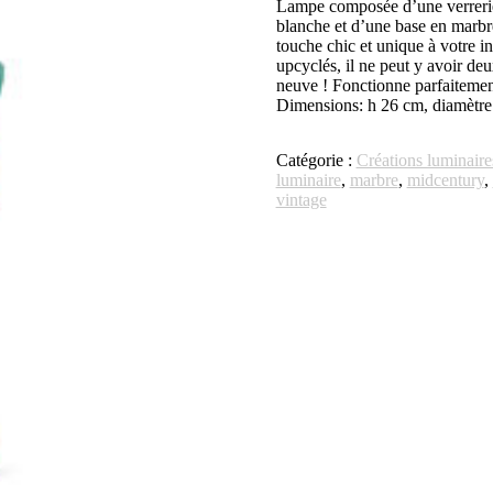
Lampe composée d’une verrerie 
blanche et d’une base en marbr
touche chic et unique à votre in
upcyclés, il ne peut y avoir deu
neuve ! Fonctionne parfaitement, 
Dimensions: h 26 cm, diamètre
Catégorie :
Créations luminaire
luminaire
,
marbre
,
midcentury
,
vintage