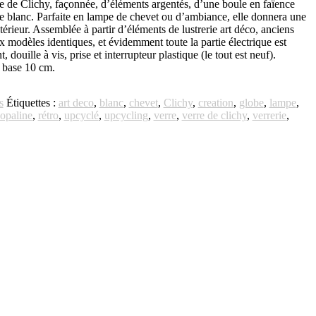
de Clichy, façonnée, d’éléments argentés, d’une boule en faïence
e blanc. Parfaite en lampe de chevet ou d’ambiance, elle donnera une
térieur. Assemblée à partir d’éléments de lustrerie art déco, anciens
x modèles identiques, et évidemment toute la partie électrique est
douille à vis, prise et interrupteur plastique (le tout est neuf).
 base 10 cm.
s
Étiquettes :
art deco
,
blanc
,
chevet
,
Clichy
,
creation
,
globe
,
lampe
,
opaline
,
rétro
,
upcyclé
,
upcycling
,
verre
,
verre de clichy
,
verrerie
,