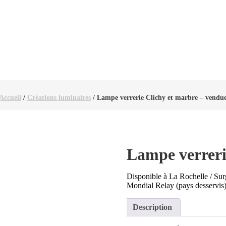
Accueil
/
Créations luminaires
/ Lampe verrerie Clichy et marbre – vendu
Lampe verreri
Disponible à La Rochelle / Su
Mondial Relay (pays desservis),
Description