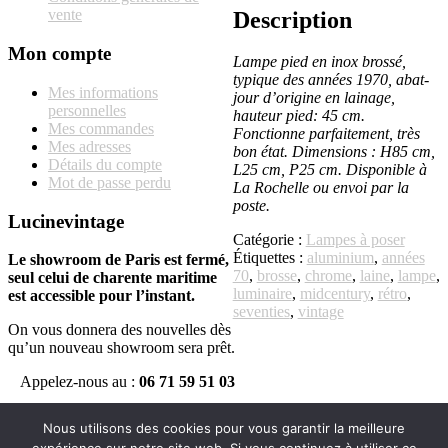
vente
Description
Mon compte
Lampe pied en inox brossé,
typique des années 1970, abat-
Mes informations
jour d’origine en lainage,
personnelles
hauteur pied: 45 cm.
Mes commandes
Fonctionne parfaitement, très
Mes adresses
bon état. Dimensions : H85 cm,
Détails du compte
L25 cm, P25 cm. Disponible à
Mot de passe perdu
La Rochelle ou envoi par la
poste.
Lucinevintage
Catégorie :
Lampes à poser
Étiquettes :
aluminium
,
années
Le showroom de Paris est fermé,
70
,
brosse
,
chrome
,
laine
,
lampe
,
seul celui de charente maritime
luminaire
,
midcentury
,
rétro
,
est accessible pour l’instant.
seventies
,
vintage
On vous donnera des nouvelles dès
qu’un nouveau showroom sera prêt.
Appelez-nous au :
06 71 59 51 03
Suivez-nous
Nous utilisons des cookies pour vous garantir la meilleure