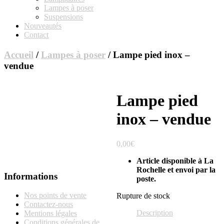
Lampes à poser
Suspensions
Nouveautés
Contact
Accueil
/
Lampes à poser
/ Lampe pied inox –
vendue
Lampe pied
inox – vendue
0,00
€
Article disponible à La
Rochelle et envoi par la
Informations
poste.
Nos points de vente
Rupture de stock
Contactez-nous
Description
Mentions légales
Conditions générales de