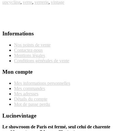
upcycling
,
verre
,
verrerie
,
vintage
Informations
Nos points de vente
Contactez-nous
Mentions légales
Conditions générales de vente
Mon compte
Mes informations personnelles
Mes commandes
Mes adresses
Détails du compte
Mot de passe perdu
Lucinevintage
Le showroom de Paris est fermé, seul celui de charente