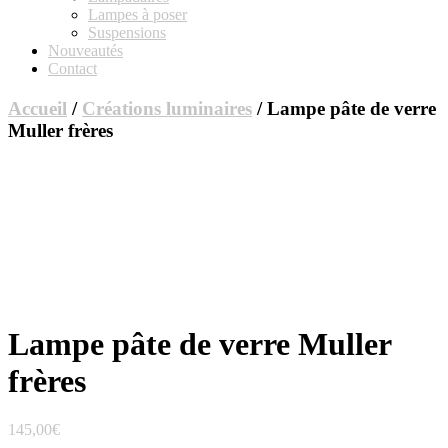
Lampes à poser
Suspensions
Nouveautés
Contact
Accueil
/
Créations luminaires
/ Lampe pâte de verre
Muller frères
Lampe pâte de verre Muller
frères
145,00
€