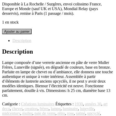
Disponible à La Rochelle / Surgères, envoi colissimo France,
Europe et Monde (sauf UK et USA), Mondial Relay (pays
desservis), remise à Paris (1 passage / mois).
1 en stock
quantité
Ajouter au panier
de
Lampe
Description
pâte
de
Description
verre
Muller
Lampe composée d’une verrerie ancienne en pâte de verre Muller
frères
Frères, Luneville (signée), en dégradé de couleurs, base en bronze.
Parfaite en lampe de chevet ou d’ambiance, elle donnera une touche
authentique et unique à votre intérieur. Assemblée à partir
d’éléments de lustrerie anciens upcyclés, il ne peut y avoir deux
modèles identiques. Biensur l’électricité est neuve. Fonctionne
parfaitement, douille à vis. Dimensions: h 25 cm, diamètre base 13
cm.
Catégorie :
Créations luminaires
Étiquettes :
1930
,
années 30
,
art
deco
,
chevet
,
creation
,
frères
,
lampe
,
luminaire
,
luneville
,
midcentury
,
muller
,
pate de verre
,
rétro
,
rose
,
satiné
,
upcyclé
,