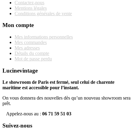
Contactez-nous
Mentions légales
Conditions générales de vente
Mon compte
Mes informations personnelles
Mes commandes
Mes adresses
Détails du compte
Mot de passe perdu
Lucinevintage
Le showroom de Paris est fermé, seul celui de charente
maritime est accessible pour l’instant.
On vous donnera des nouvelles dès qu’un nouveau showroom sera
prêt.
Appelez-nous au :
06 71 59 51 03
Suivez-nous