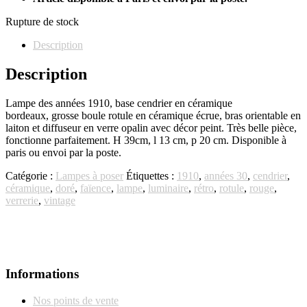
Rupture de stock
Description
Description
Lampe des années 1910, base cendrier en céramique
bordeaux, grosse boule rotule en céramique écrue, bras orientable en
laiton et diffuseur en verre opalin avec décor peint. Très belle pièce,
fonctionne parfaitement. H 39cm, l 13 cm, p 20 cm. Disponible à
paris ou envoi par la poste.
Catégorie :
Lampes à poser
Étiquettes :
1910
,
années 30
,
cendrier
,
céramique
,
doré
,
faïence
,
lampe
,
luminaire
,
rétro
,
rotule
,
rouge
,
verrerie
,
vintage
Informations
Nos points de vente