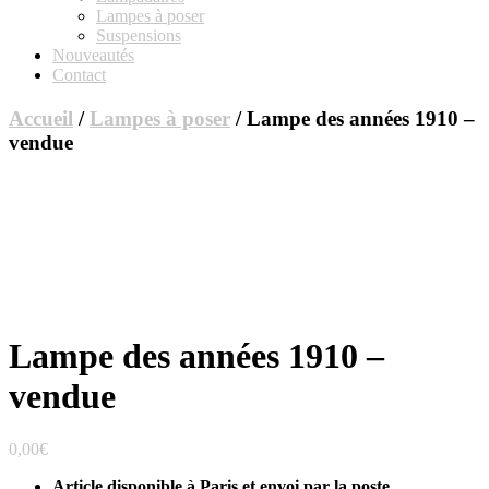
Lampes à poser
Suspensions
Nouveautés
Contact
Accueil
/
Lampes à poser
/ Lampe des années 1910 –
vendue
Lampe des années 1910 –
vendue
0,00
€
Article disponible à Paris et envoi par la poste.