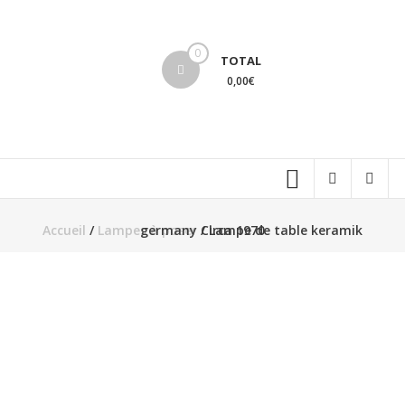
Aller
au
lucinevintage
contenu
0
TOTAL
0,00€
Accueil
/
Lampes à poser
/ Lampe de table keramik germany Circa 1970