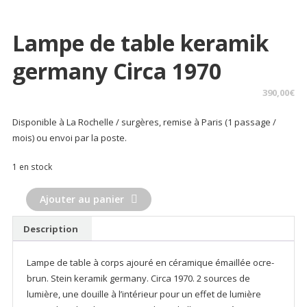
Lampe de table keramik
germany Circa 1970
390,00
€
Disponible à La Rochelle / surgères, remise à Paris (1 passage /
mois) ou envoi par la poste.
1 en stock
quantité
Ajouter au panier
de
Lampe
Description
de
table
Lampe de table à corps ajouré en céramique émaillée ocre-
keramik
brun. Stein keramik germany. Circa 1970. 2 sources de
germany
lumière, une douille à l’intérieur pour un effet de lumière
Circa