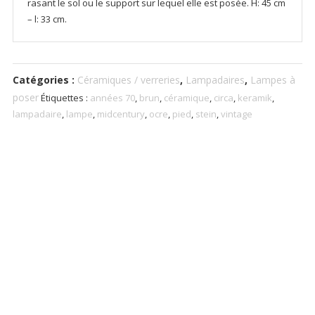
rasant le sol ou le support sur lequel elle est posée. H: 45 cm
1970
– l: 33 cm.
Catégories :
Céramiques / verreries
,
Lampadaires
,
Lampes à
poser
Étiquettes :
années 70
,
brun
,
céramique
,
circa
,
keramik
,
lampadaire
,
lampe
,
midcentury
,
ocre
,
pied
,
stein
,
vintage