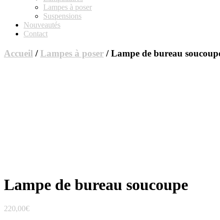
Lampes à poser
Suspensions
Nouveautés
Contact
Accueil
/
Lampes à poser
/ Lampe de bureau soucoup
Lampe de bureau soucoupe
220,00
€