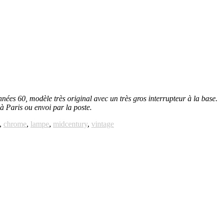
années 60, modèle très original avec un très gros interrupteur à la base
 Paris ou envoi par la poste.
,
chrome
,
lampe
,
midcentury
,
vintage