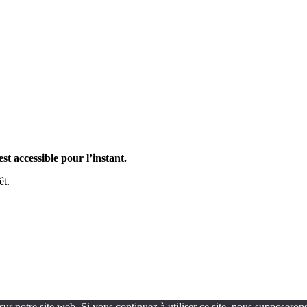
st accessible pour l’instant.
êt.
ur notre site web. Si vous continuez à utiliser ce site, nous supposerons 