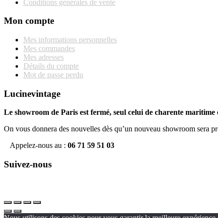
Conditions générales de vente
Mon compte
Mes informations personnelles
Mes commandes
Mes adresses
Détails du compte
Mot de passe perdu
Lucinevintage
Le showroom de Paris est fermé, seul celui de charente maritime e
On vous donnera des nouvelles dès qu’un nouveau showroom sera pr
Appelez-nous au :
06 71 59 51 03
Suivez-nous
Nous utilisons des cookies pour vous garantir la meilleure expérience s