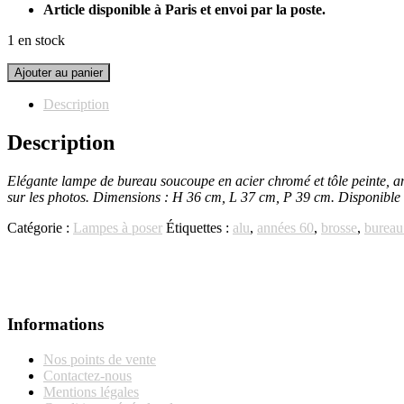
Article disponible à Paris et envoi par la poste.
1 en stock
quantité
Ajouter au panier
de
Lampe
Description
de
bureau
Description
soucoupe
Elégante lampe de bureau soucoupe en acier chromé
et tôle peinte, 
sur les photos. Dimensions : H 36 cm, L 37 cm, P 39 cm. Disponible à
Catégorie :
Lampes à poser
Étiquettes :
alu
,
années 60
,
brosse
,
bureau
Informations
Nos points de vente
Contactez-nous
Mentions légales