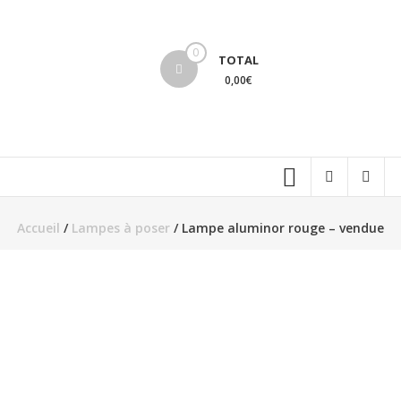
Aller
au
lucinevintage
contenu
0
TOTAL
0,00€
Accueil
/
Lampes à poser
/ Lampe aluminor rouge – vendue