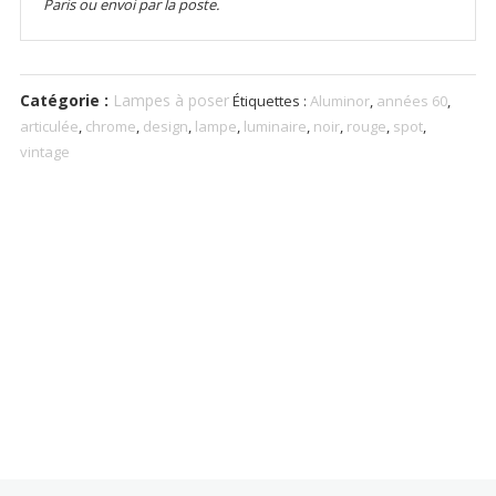
Paris ou envoi par la poste.
Catégorie :
Lampes à poser
Étiquettes :
Aluminor
,
années 60
,
articulée
,
chrome
,
design
,
lampe
,
luminaire
,
noir
,
rouge
,
spot
,
vintage