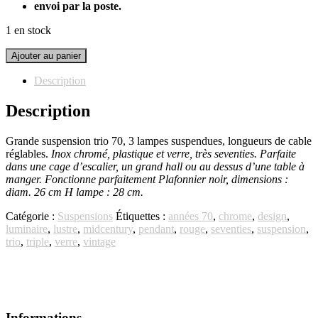
envoi par la poste.
1 en stock
quantité
Ajouter au panier
de
Grande
Description
suspension
trio
Description
70
Grande suspension trio 70, 3 lampes suspendues, longueurs de cable
réglables.
Inox chromé, plastique et verre, très seventies. Parfaite
dans une cage d’escalier, un grand hall ou au dessus d’une table à
manger. Fonctionne parfaitement Plafonnier noir, dimensions :
diam. 26 cm H lampe : 28 cm.
Catégorie :
Suspensions
Étiquettes :
années 70
,
chrome
,
design
,
luminaire
,
lustre
,
midcentury
,
pendant
,
rouge
,
seventies
,
suspension
,
trio
,
triple
,
verre
,
vintage
Informations