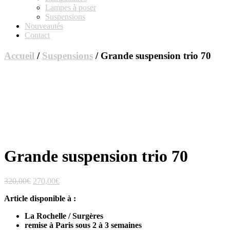
Lampes à poser
Suspensions
Nouveautés
Contact
Accueil
/
Suspensions
/ Grande suspension trio 70
Grande suspension trio 70
Le
Le
320,00
€
270,00
€
prix
prix
Article disponible à :
initial
actuel
était :
est :
La Rochelle / Surgères
320,00€.
270,00€.
remise à Paris sous 2 à 3 semaines