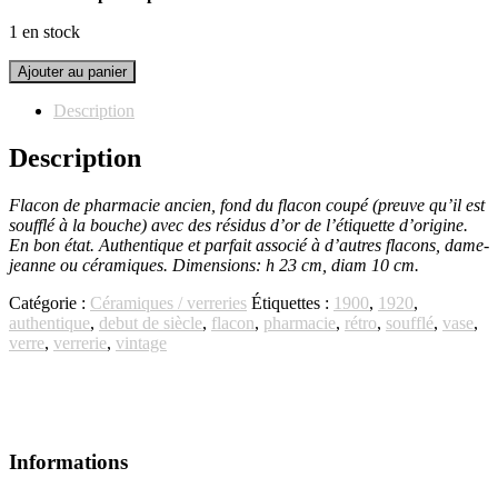
1 en stock
quantité
Ajouter au panier
de
Flacon
Description
de
pharmacie
Description
ancien
Flacon de pharmacie ancien, fond du flacon coupé (preuve qu’il est
soufflé à la bouche) avec des résidus d’or de l’étiquette d’origine.
En bon état. Authentique et parfait associé à d’autres flacons, dame-
jeanne ou céramiques. Dimensions: h 23 cm, diam 10 cm.
Catégorie :
Céramiques / verreries
Étiquettes :
1900
,
1920
,
authentique
,
debut de siècle
,
flacon
,
pharmacie
,
rétro
,
soufflé
,
vase
,
verre
,
verrerie
,
vintage
Informations