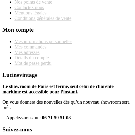
Nos points de vente
Contactez-nous
Mentions légales
Conditions générales de vente
Mon compte
Mes informations personnelles
Mes commandes
Mes adresses
Détails du compte
Mot de passe perdu
Lucinevintage
Le showroom de Paris est fermé, seul celui de charente
maritime est accessible pour l’instant.
On vous donnera des nouvelles dès qu’un nouveau showroom sera
prêt.
Appelez-nous au :
06 71 59 51 03
Suivez-nous