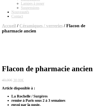
Lampes à poser
Suspensions
Nouveautés
Contact
Accueil
/
Céramiques / verreries
/ Flacon de
pharmacie ancien
Flacon de pharmacie ancien
Le
Le
40,00
€
30,00
€
prix
prix
Article disponible à :
initial
actuel
était :
est :
La Rochelle / Surgères
40,00€.
30,00€.
remise à Paris sous 2 à 3 semaines
envoi par la poste.