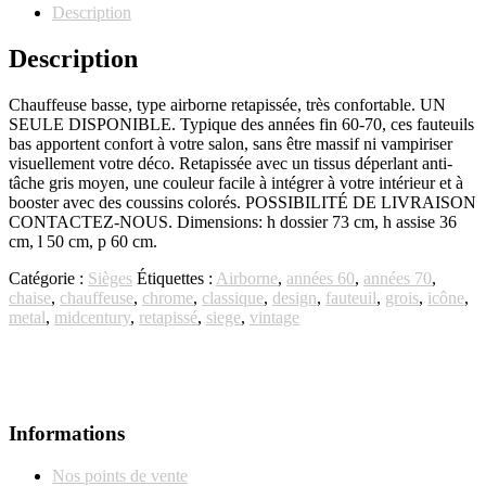
Description
Description
Chauffeuse basse, type airborne retapissée, très confortable. UN
SEULE DISPONIBLE. Typique des années fin 60-70, ces fauteuils
bas apportent confort à votre salon, sans être massif ni vampiriser
visuellement votre déco. Retapissée avec un tissus déperlant anti-
tâche gris moyen, une couleur facile à intégrer à votre intérieur et à
booster avec des coussins colorés. POSSIBILITÉ DE LIVRAISON
CONTACTEZ-NOUS. Dimensions: h dossier 73 cm, h assise 36
cm, l 50 cm, p 60 cm.
Catégorie :
Sièges
Étiquettes :
Airborne
,
années 60
,
années 70
,
chaise
,
chauffeuse
,
chrome
,
classique
,
design
,
fauteuil
,
grois
,
icône
,
metal
,
midcentury
,
retapissé
,
siege
,
vintage
Informations
Nos points de vente