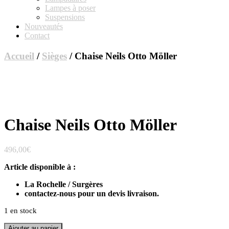
Lampes à poser
Suspensions
Nouveautés
Contact
Accueil
/
Sièges
/ Chaise Neils Otto Möller
Chaise Neils Otto Möller
496,00
€
Article disponible à :
La Rochelle / Surgères
contactez-nous pour un devis livraison.
1 en stock
quantité
Ajouter au panier