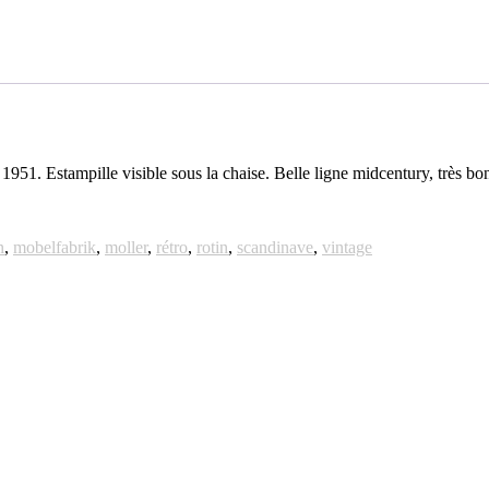
951. Estampille visible sous la chaise. Belle ligne midcentury, très bo
n
,
mobelfabrik
,
moller
,
rétro
,
rotin
,
scandinave
,
vintage