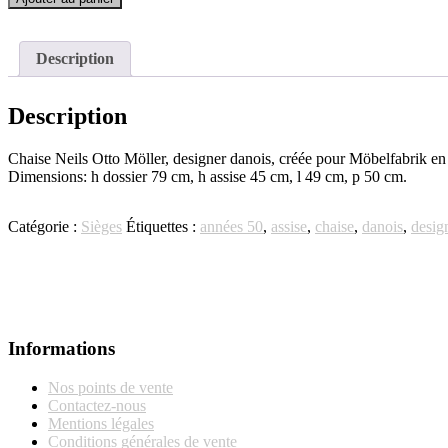
de
Chaise
Neils
Description
Otto
Möller
Description
Chaise Neils Otto Möller, designer danois, créée pour Möbelfabrik en 1
Dimensions: h dossier 79 cm, h assise 45 cm, l 49 cm, p 50 cm.
Catégorie :
Sièges
Étiquettes :
années 50
,
assise
,
chaise
,
danois
,
desig
Informations
Nos points de vente
Contactez-nous
Mentions légales
Conditions générales de vente