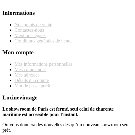
Informations
Nos points de vente
Contactez-nous
Mentions légales
Conditions générales de vente
Mon compte
Mes informations personnelles
Mes commandes
Mes adresses
Détails du compte
Mot de passe perdu
Lucinevintage
Le showroom de Paris est fermé, seul celui de charente
maritime est accessible pour l’instant.
On vous donnera des nouvelles dès qu’un nouveau showroom sera
prêt.