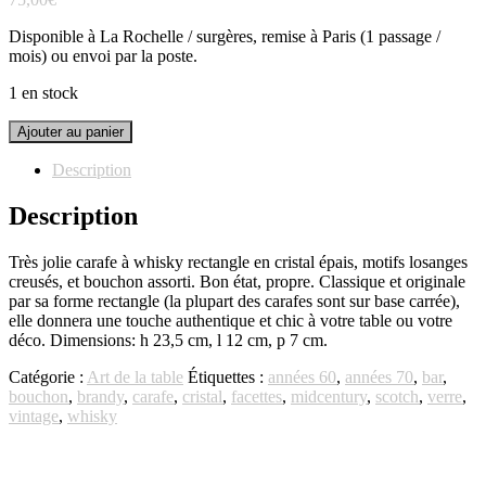
Disponible à La Rochelle / surgères, remise à Paris (1 passage /
mois) ou envoi par la poste.
1 en stock
quantité
Ajouter au panier
de
Carafe
Description
à
whisky
Description
cristal
rectangle
Très jolie carafe à whisky rectangle en cristal épais, motifs losanges
creusés, et bouchon assorti. Bon état, propre. Classique et originale
par sa forme rectangle (la plupart des carafes sont sur base carrée),
elle donnera une touche authentique et chic à votre table ou votre
déco. Dimensions: h 23,5 cm, l 12 cm, p 7 cm.
Catégorie :
Art de la table
Étiquettes :
années 60
,
années 70
,
bar
,
bouchon
,
brandy
,
carafe
,
cristal
,
facettes
,
midcentury
,
scotch
,
verre
,
vintage
,
whisky