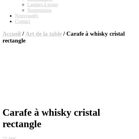
Lampes à poser
Suspensions
Nouveautés
Contact
Accueil
/
Art de la table
/ Carafe à whisky cristal
rectangle
Carafe à whisky cristal
rectangle
75,00
€