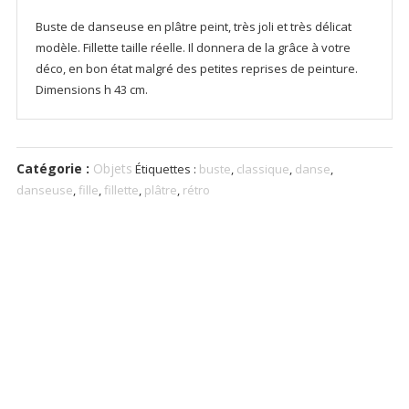
Buste de danseuse en plâtre peint, très joli et très délicat
modèle. Fillette taille réelle. Il donnera de la grâce à votre
déco, en bon état malgré des petites reprises de peinture.
Dimensions h 43 cm.
Catégorie :
Objets
Étiquettes :
buste
,
classique
,
danse
,
danseuse
,
fille
,
fillette
,
plâtre
,
rétro