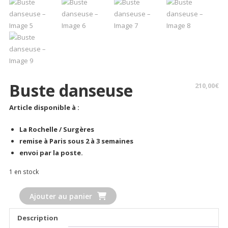
Buste danseuse
210,00
€
Article disponible à :
La Rochelle / Surgères
remise à Paris sous 2 à 3 semaines
envoi par la poste.
1 en stock
quantité
Ajouter au panier
de
Buste
Description
danseuse