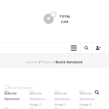
Aller
au
lucinevintage
contenu
0
TOTAL
0,00€
Accueil
/
Objets
/ Buste danseuse