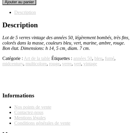
quantité
Ajouter au panier
de
5
Description
verres
années
Description
50
Lot de 5 verres vintage des années 50, légèrement bombés, très fins,
colorés dans la masse, couleurs bleu, vert, marine, ambre, rouge.
Bon état. Dimensions: h 14, 5 cm, diam. 7 cm.
Catégorie :
Art de la table
Étiquettes :
années 50
,
bleu
,
fumé
,
midcentury
,
multicolore
,
rouge
,
verre
,
vert
,
vintage
Informations
Nos points de vente
Contactez-nous
Mentions légales
Conditions générales de vente