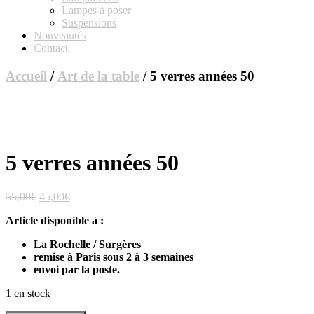
Lampes à poser
Suspensions
Nouveautés
Contact
Accueil
/
Art de la table
/ 5 verres années 50
5 verres années 50
Le
Le
55,00
€
45,00
€
prix
prix
Article disponible à :
initial
actuel
était :
est :
La Rochelle / Surgères
55,00€.
45,00€.
remise à Paris sous 2 à 3 semaines
envoi par la poste.
1 en stock