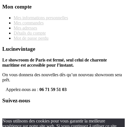
Mon compte
Mes informations personnelles
Mes commandes
Mes adresses
Détails du compte
Mot de passe perdu
Lucinevintage
Le showroom de Paris est fermé, seul celui de charente
maritime est accessible pour l’instant.
On vous donnera des nouvelles dès qu’un nouveau showroom sera
prêt.
Appelez-nous au :
06 71 59 51 03
Suivez-nous
Nous utilisons des cookies pour vous garantir la meilleure
expérience sur notre site web. Si vous continuez à utiliser ce site,