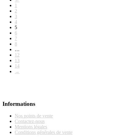
1
2
3
4
5
6
7
8
…
12
13
14
→
Informations
Nos points de vente
Contactez-nous
Mentions légales
Conditions générales de vente