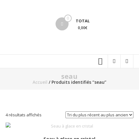
Aller
au
lucinevintage
contenu
0
TOTAL
0,00€
seau
Accueil
/ Produits identifiés “seau”
Trié
4 résultats affichés
du
plus
récent
Seau à glace en cristal