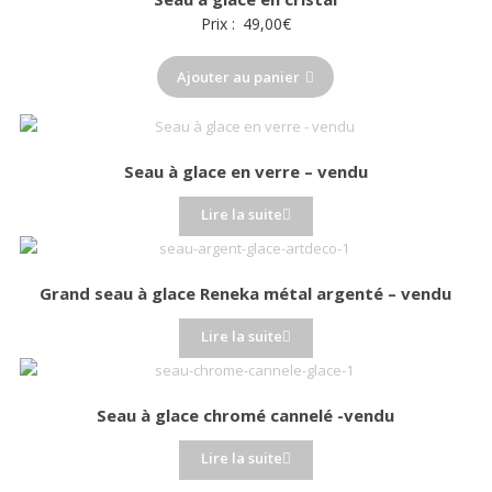
au
Prix :
49,00
€
plus
ancien
Ajouter au panier
Seau à glace en verre – vendu
Lire la suite
Grand seau à glace Reneka métal argenté – vendu
Lire la suite
Seau à glace chromé cannelé -vendu
Lire la suite